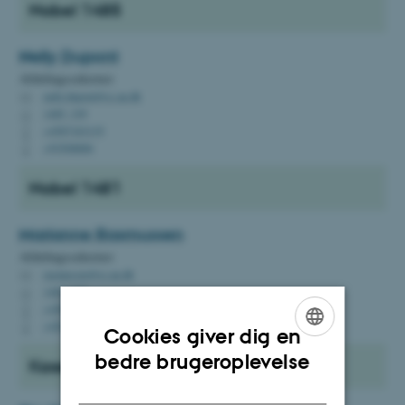
Nobel 1485
Nelly
Dupont
Afdelingssekretær
nelly.dupont@cc.au.dk
M
1485, 339
H
+4587163135
P
+93508886
P
Nobel 1481
Marianne
Rasmussen
Afdelingssekretær
rasmussen@cc.au.dk
M
1481, 442
H
+4587152531
P
+4525463601
P
Cookies giver dig en
ENGLISH
bedre brugeroplevelse
Kasernen
DANISH