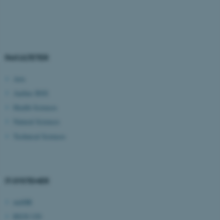
Nødvendige cookies hjælper
med at gøre hjemmesiden
brugbar ved at aktivere nogle
grundlæggende funktioner
FAKULTETER
som navigation mm.
Hjemmesiden kan ikke
Arts
fungerer uden disse cookies.
Aarhus BSS
Health Sciences
Natural Sciences
Navn
Udbyder / Domæne
Technical Sciences
be_typo_user
TYPO3 Association
.au.dk
IT-SYSTEMER
fe_typo_user
Typo3 Association
.au.dk
mitHR
REJS UD