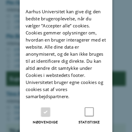
Pia
Gjermandsen
Afdelingssekretær
Aarhus Universitet kan give dig den
piag@cc.au.dk
M
bedste brugeroplevelse, når du
1580, 441
H
vælger ”Accepter alle” cookies.
+4521551426
P
Cookies gemmer oplysninger om,
Pia Burgaard
Madsen
hvordan en bruger interagerer med et
Afdelingssekretær
website. Alle dine data er
p.burgaard@cc.au.dk
M
anonymiseret, og de kan ikke bruges
1580, 447
H
+4527782821
til at identificere dig direkte. Du kan
P
+4527782821
P
altid ændre dit samtykke under
Cookies i webstedets footer.
Superbrugere
Universitetet bruger egne cookies og
cookies sat af vores
Tina
Pabst
samarbejdspartnere.
Afdelingssekretær
tinap@cc.au.dk
M
5347, 141
H
+4593522472
P
NØDVENDIGE
STATISTISKE
Til afdelingslederne