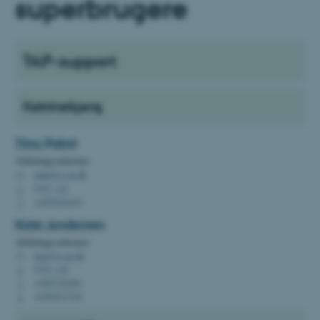
superbrugere
TAP-support
Katrinebjerg
Tina
Pabst
Afdelingssekretær
tinap@cc.au.dk
M
5347, 141
H
+4593522472
P
Kate
Andersen
Afdelingssekretær
kate@cc.au.dk
M
5347, 142
H
+4587161981
P
+4593517738
P