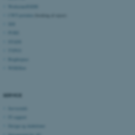
Workzone/ESDH
CWT-portalen
(booking af rejser)
SDI
PURE
STADS
TYPO3
Brightspace
ASP.NET_SessionId
Microsoft Corporation
WISEflow
.au.dk
SERVICE
JSESSIONID
Oracle Corporation
.au.dk
Serviceinfo
IT-support
Design og skabeloner
ARRAffinity
Microsoft Corporation
Sprogportal for AU