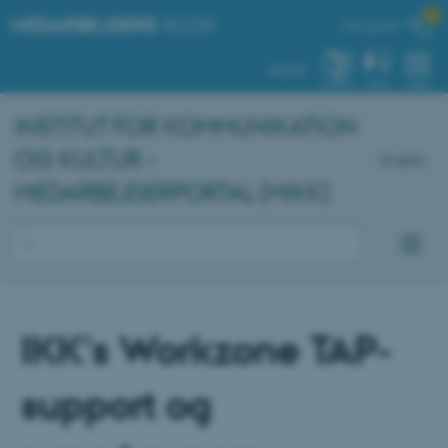

MEDARBEJDERE
.AU.DK
Min profil
AU.DK
SYSTEM
FIND
MENU
INSTITUT FOR KOMMUNIKATION
OG KULTUR -
English
MEDARBEJDERPORTAL (MIKK)
IKK's Workzone TAP-
support og