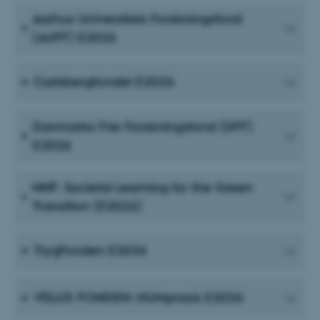
Aarhus Universitets Forskningsfond
(AUFF) E2026
Carlsbergfondet E2026
Danmarks Frie Forskningsfond (DFF)
E2026
NNF: Societal Learning for the Green
Transition (E2026)
TrygFonden E2026
VELUX FONDEN: HUMpraxis E2026