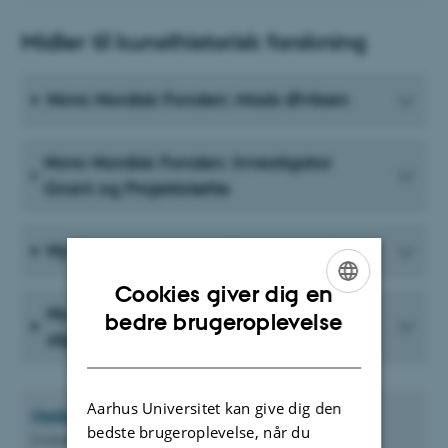
Midler til kunsthistorisk forskning
Novo Nordisk Fonden: Mads Øvlisen
Novo Nordisk Fonden: Investigator
Grant og Projektstøtte
Ny Carlsbergfondet: Ph.d.-stipendier
Cookies giver dig en
Ny Carlsbergfondet: Postdoc-
ENGLISH
bedre brugeroplevelse
stipendier
DANISH
Aarhus Universitet kan give dig den
Helle Breth
Klausen
bedste brugeroplevelse, når du
Forskningskonsulent