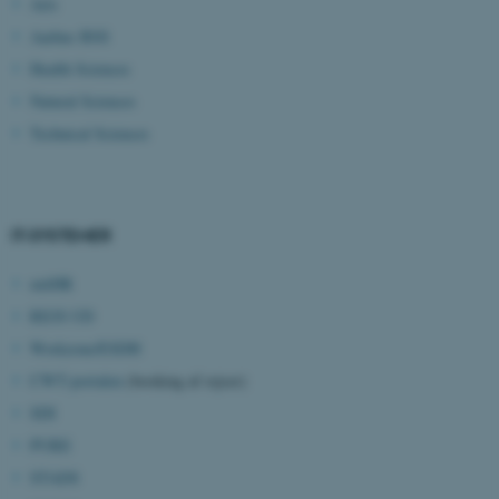
brugbar ved at aktivere nogle
Arts
grundlæggende funktioner
Aarhus BSS
som navigation mm.
Health Sciences
Hjemmesiden kan ikke
Natural Sciences
fungerer uden disse cookies.
Technical Sciences
Navn
Udbyder / Domæne
IT-SYSTEMER
be_typo_user
TYPO3 Association
.au.dk
mitHR
REJS UD
Workzone/ESDH
fe_typo_user
Typo3 Association
.au.dk
CWT-portalen
(booking af rejser)
SDI
PURE
STADS