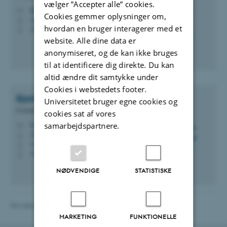
vælger ”Accepter alle” cookies.
hbk@cc.au.dk
M
Cookies gemmer oplysninger om,
1580, 427
H
hvordan en bruger interagerer med et
+4522197438
P
website. Alle dine data er
anonymiseret, og de kan ikke bruges
til at identificere dig direkte. Du kan
altid ændre dit samtykke under
Cookies i webstedets footer.
Bjarke Skærlund
Risager
Universitetet bruger egne cookies og
Forskningskonsulent
cookies sat af vores
bjarkesr@cc.au.dk
samarbejdspartnere.
M
1580, 429
H
+4587152574
P
+4530411058
P
NØDVENDIGE
STATISTISKE
Revideret 04.06.2026
MARKETING
FUNKTIONELLE