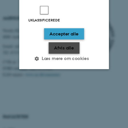
AARHUS UNIVERSITET
UKLASSIFICEREDE
Nordre Ringgade 1
Accepter alle
8000 Aarhus
Email: au@au.dk
Afvis alle
Tlf: 8715 0000
Læs mere om cookies
CVR-nr: 31119103
EORI-nummer: DK-31119103
EAN-numre:
www.au.dk/eannumre
Nødvendige
Statistiske
Marketing
Funktionelle
Uklassificerede
Nødvendige cookies hjælper
FAKULTETER
med at gøre hjemmesiden