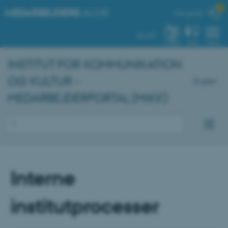

MEDARBEJDERE
.AU.DK
Min profil
AU.DK
SYSTEM
FIND
MENU
INSTITUT FOR KOMMUNIKATION
OG KULTUR -
English
MEDARBEJDERPORTAL (MIKK)
Interne
institutprocesser