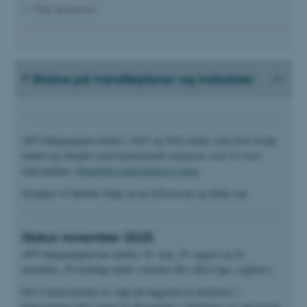
Tine Arsinevici
Status på handleplaner og indsatser
APV-følgegruppen holder i 2025 og 2026 møder cirka hver tredje
måned og arbejder med nedenstående indsatser, som vil være
tilgængelige i
Rambølls rapporteringssystem
.
Gruppen vil løbende følge op på indsatserne og tilføje nye.
Status november 2025
APV-følgegruppen har mødtes 26. maj, 29. august og 24.
november. (Et planlagt møde i oktober blev aflyst pga. sygdom.)
Det 6 fokusområder er valgt på baggrund af drøftelser i
følgegruppen efter input fra dilogmøder i afdelinger og sekretariat,