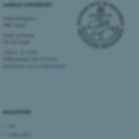
AARHUS UNIVERSITET
Nordre Ringgade 1
8000 Aarhus
Email: au@au.dk
ASP.NET_SessionId
Microsoft Corporation
Tlf: 8715 0000
.au.dk
CVR-nr: 31119103
EORI-nummer: DK-31119103
EAN-numre:
www.au.dk/eannumre
JSESSIONID
Oracle Corporation
.au.dk
ARRAffinity
Microsoft Corporation
.mitstudie.au.dk
FAKULTETER
Arts
Aarhus BSS
esctx
Microsoft Corporation