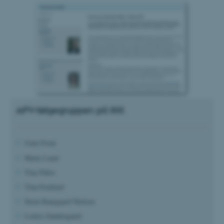
APV-følgegruppen på IKK
Unni From
Marie Lund
Tina Pabst
Tina Fredsted
Steen Kaargaard Nielsen
Louise Søndergaard