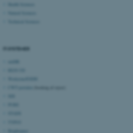
.login.microsoftonline.com
Health Sciences
Natural Sciences
fpc
Microsoft Corporation
login.microsoftonline.com
Technical Sciences
__cf_bm
Cloudflare Inc.
.pure.au.dk
IT-SYSTEMER
mitHR
__cf_bm
Cloudflare Inc.
.linkedin.com
REJS UD
Workzone/ESDH
CWT-portalen
(booking af rejser)
__cf_bm
Cloudflare Inc.
SDI
.twitter.com
PURE
STADS
ARRAffinitySameSite
TYPO3
Microsoft Corporation
.ofn.au.dk
Brightspace