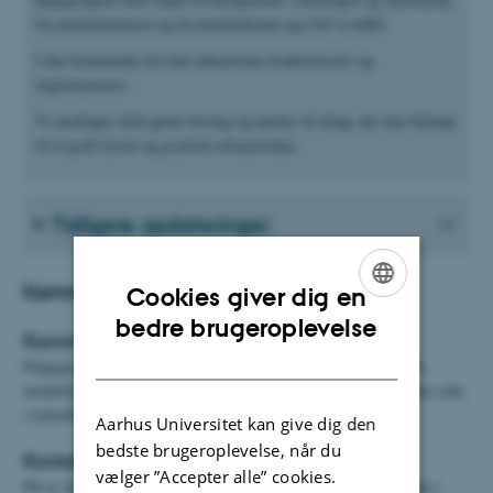
fra institutledelsen og fra Institutforum og LSU-LAMU.
I den kommende tid skal indsatserne konkretiseres og
implementeres.
Vi modtager altid gerne forslag og ønsker til tiltag, der kan bidrage
til et godt fysisk og psykisk arbejdsmiljø.
Tidligere opdateringer
Kommunikation og kontakt
Cookies giver dig en
ENGLISH
bedre brugeroplevelse
Kommunikation
DANISH
Følgegruppen vil bestræbe sig på at kommunikere til instituttets
medarbejdere omkring handleplaner og indsatser - såvel på denne side,
i nyhedsbrevet og øvrige relevante kommunikationskanaler.
Aarhus Universitet kan give dig den
bedste brugeroplevelse, når du
Kontakt os
vælger ”Accepter alle” cookies.
Du er meget velkommen til at tage kontakt til et af medlemmerne i