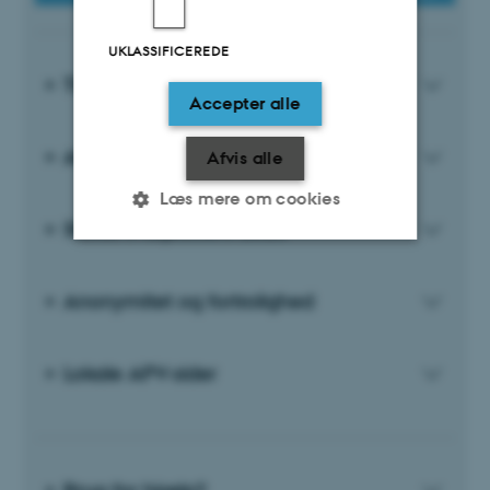
UKLASSIFICEREDE
Tids- og procesplan APV 2025
Accepter alle
APV-spørgeskema
Afvis alle
Læs mere om cookies
Status svarprocent 2025
Nødvendige
Statistiske
Marketing
Anonymitet og fortrolighed
Funktionelle
Uklassificerede
Lokale APV-sider
Nødvendige cookies hjælper
med at gøre hjemmesiden
brugbar ved at aktivere nogle