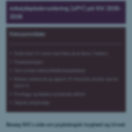
Arbejdspladsvurdering (APV) på IKK 2025-
2028
Fokusområder
Fællesskab (Vi starter med fokus på de første 3 bullets)
Fremtidsudsigter
Nærværende ledelse/tillid/kommunikation
Balance mellem tid og opgaver (Vi fortsætter derefter med de
næste 3)
Forebygge og håndtere krænkende adfærd
Digitalt arbejdsmiljø
Besøg IKK's side om psykologisk tryghed og trivsel