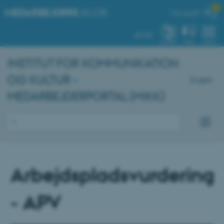

MEDARBEJDERE
.AU.DK
Min profil
AU.DK
SYSTEM
FIND
MENU
INSTITUT FOR KOMMUNIKATION
OG KULTUR -
English
MEDARBEJDERPORTAL (MIKK)
Arbejdspladsvurdering
- APV