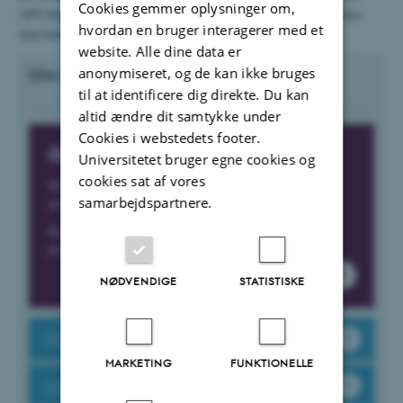
Cookies gemmer oplysninger om,
APV-følgegruppen, hvis du forslag eller ønsker til, hvad du ønsker
hvordan en bruger interagerer med et
skal behandles. Skriv til et af medlemmerne i gruppen.
website. Alle dine data er
anonymiseret, og de kan ikke bruges
Om APV'en, værktøjer og rapporter
til at identificere dig direkte. Du kan
altid ændre dit samtykke under
Cookies i webstedets footer.
Gå til APV-portalen
Universitetet bruger egne cookies og
cookies sat af vores
Her finder du rapporter, handleplaner og
samarbejdspartnere.
mellemmålinger.
Kontakt apv@au.dk, hvis du er nyansat og har
problemer med at tilgå portalen.
NØDVENDIGE
STATISTISKE
Lederens guide til APV (pdf)
MARKETING
FUNKTIONELLE
Læs om APV på AU